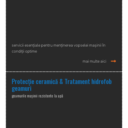
servicii esențiale pentru menținerea vopselei mașinii în
condiții optime
mai multe aici
Protecție ceramică & Tratament hidrofob
geamuri
geamurile mașinii rezistente la apă