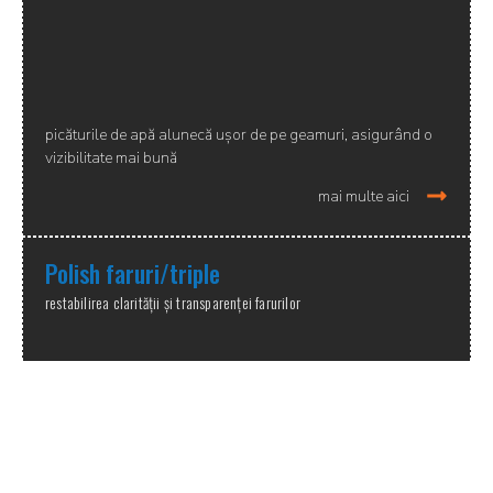
picăturile de apă alunecă ușor de pe geamuri, asigurând o
vizibilitate mai bună
mai multe aici
Polish faruri/triple
restabilirea clarității și transparenței farurilor