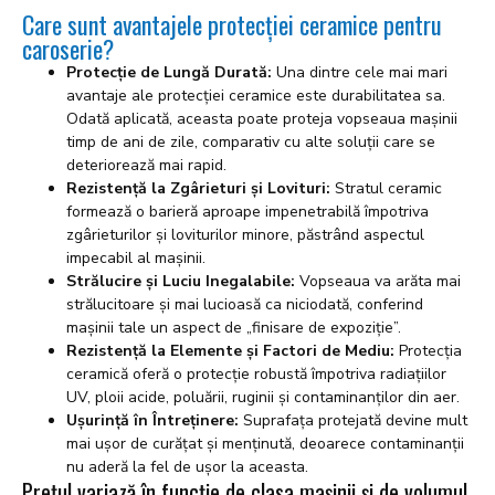
Care sunt avantajele protecției ceramice pentru
caroserie?
Protecție de Lungă Durată:
Una dintre cele mai mari
avantaje ale protecției ceramice este durabilitatea sa.
Odată aplicată, aceasta poate proteja vopseaua mașinii
timp de ani de zile, comparativ cu alte soluții care se
deteriorează mai rapid.
Rezistență la Zgârieturi și Lovituri:
Stratul ceramic
formează o barieră aproape impenetrabilă împotriva
zgârieturilor și loviturilor minore, păstrând aspectul
impecabil al mașinii.
Strălucire și Luciu Inegalabile:
Vopseaua va arăta mai
strălucitoare și mai lucioasă ca niciodată, conferind
mașinii tale un aspect de „finisare de expoziție”.
Rezistență la Elemente și Factori de Mediu:
Protecția
ceramică oferă o protecție robustă împotriva radiațiilor
UV, ploii acide, poluării, ruginii și contaminanților din aer.
Ușurință în Întreținere:
Suprafața protejată devine mult
mai ușor de curățat și menținută, deoarece contaminanții
nu aderă la fel de ușor la aceasta.
Prețul variază în funcție de clasa mașinii și de volumul