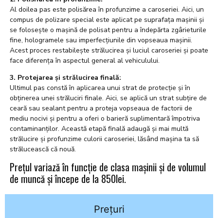
Al doilea pas este polisărea în profunzime a caroseriei. Aici, un
compus de polizare special este aplicat pe suprafața mașinii și
se folosește o mașină de polisat pentru a îndepărta zgârieturile
fine, hologramele sau imperfecțiunile din vopseaua mașinii.
Acest proces restabilește strălucirea și luciul caroseriei și poate
face diferența în aspectul general al vehiculului.
3. Protejarea și strălucirea finală:
Ultimul pas constă în aplicarea unui strat de protecție și în
obținerea unei străluciri finale. Aici, se aplică un strat subțire de
ceară sau sealant pentru a proteja vopseaua de factorii de
mediu nocivi și pentru a oferi o barieră suplimentară împotriva
contaminanților. Această etapă finală adaugă și mai multă
strălucire și profunzime culorii caroseriei, lăsând mașina ta să
strălucească că nouă.
Prețul variază în funcție de clasa mașinii și de volumul
de muncă și începe de la 850lei.
Prețuri