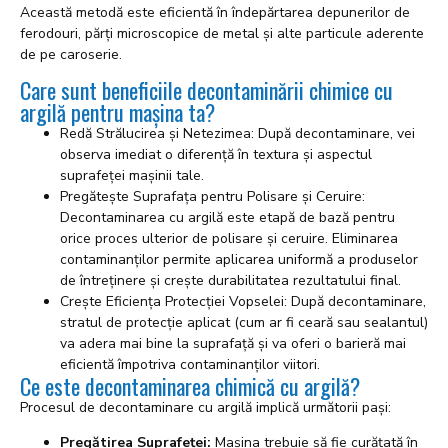
Această metodă este eficientă în îndepărtarea depunerilor de
ferodouri, părți microscopice de metal și alte particule aderente
de pe caroserie.
Care sunt beneficiile decontaminării chimice cu
argilă pentru mașina ta?
Redă Strălucirea și Netezimea: După decontaminare, vei
observa imediat o diferență în textura și aspectul
suprafeței mașinii tale.
Pregătește Suprafața pentru Polisare și Ceruire:
Decontaminarea cu argilă este etapă de bază pentru
orice proces ulterior de polisare și ceruire. Eliminarea
contaminanților permite aplicarea uniformă a produselor
de întreținere și crește durabilitatea rezultatului final.
Crește Eficiența Protecției Vopselei: După decontaminare,
stratul de protecție aplicat (cum ar fi ceară sau sealantul)
va adera mai bine la suprafață și va oferi o barieră mai
eficientă împotriva contaminanților viitori.
Ce este decontaminarea chimică cu argilă?
Procesul de decontaminare cu argilă implică următorii pași:
Pregătirea Suprafeței:
Mașina trebuie să fie curățată în