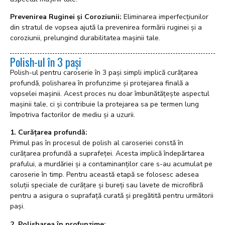
Prevenirea Ruginei și Coroziunii:
Eliminarea imperfecțiunilor
din stratul de vopsea ajută la prevenirea formării ruginei și a
coroziunii, prelungind durabilitatea mașinii tale.
Polish-ul în 3 pași
Polish-ul pentru caroserie în 3 pași simpli implică curățarea
profundă, polisharea în profunzime și protejarea finală a
vopselei mașinii. Acest proces nu doar îmbunătățește aspectul
mașinii tale, ci și contribuie la protejarea sa pe termen lung
împotriva factorilor de mediu și a uzurii.
1. Curățarea profundă:
Primul pas în procesul de polish al caroseriei constă în
curățarea profundă a suprafeței. Acesta implică îndepărtarea
prafului, a murdăriei și a contaminanților care s-au acumulat pe
caroserie în timp. Pentru această etapă se folosesc adesea
soluții speciale de curățare și bureți sau lavete de microfibră
pentru a asigura o suprafață curată și pregătită pentru următorii
pași.
2. Polisharea în profunzime: