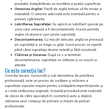
prealabil, îndepărtându-se murdăria și praful superficial.
Umezirea Argilei:
Pastă de argilă trebuie să fie moale și
maleabilă. O umezire adecvată este esențială pentru a
preveni zgârieturile.
Lubrifierea Suprafeței:
Se aplică un lubrifiant special pe
zona care urmează a fi decontaminată. Acesta permite
argilei să alunece ușor peste suprafață.
Decontaminarea:
Cu mișcări delicate, argilă se presează
pe suprafață și se trage cu grijă. Acest proces se repetă
până când suprafața devine netedă și fără rezistență.
Clătirea și Uscarea:
După ce s-a terminat
decontaminarea, suprafața se clătește și se usucă cu
atenție.
Ce este corecția lac?
Corecția lacului, cunoscută și sub denumirea de polisărea
profesională, este un proces de curățare și refacere a
suprafeței vopselei mașinii pentru a îndepărta imperfecțiunile și
a-i reda strălucirea originală. Această procedură este realizată
de obicei de către specialiști în cosmetică auto și implică
utilizarea unor compuși de polizare și mașini de polisat
profesionale.