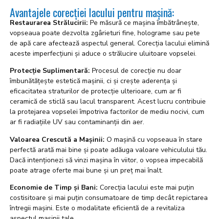
Avantajele corecției lacului pentru mașină:
Restaurarea Strălucirii:
Pe măsură ce mașina îmbătrânește,
vopseaua poate dezvolta zgârieturi fine, holograme sau pete
de apă care afectează aspectul general. Corecția lacului elimină
aceste imperfecțiuni și aduce o strălucire uluitoare vopselei.
Protecție Suplimentară:
Procesul de corecție nu doar
îmbunătățește estetică mașinii, ci și crește aderența și
eficacitatea straturilor de protecție ulterioare, cum ar fi
ceramică de sticlă sau lacul transparent. Acest lucru contribuie
la protejarea vopselei împotriva factorilor de mediu nocivi, cum
ar fi radiațiile UV sau contaminanții din aer.
Valoarea Crescută a Mașinii:
O mașină cu vopseaua în stare
perfectă arată mai bine și poate adăuga valoare vehiculului tău.
Dacă intenționezi să vinzi mașina în viitor, o vopsea impecabilă
poate atrage oferte mai bune și un preț mai înalt.
Economie de Timp și Bani:
Corecția lacului este mai puțin
costisitoare și mai puțin consumatoare de timp decât repictarea
întregii mașini. Este o modalitate eficientă de a revitaliza
aspectul mașinii tale.