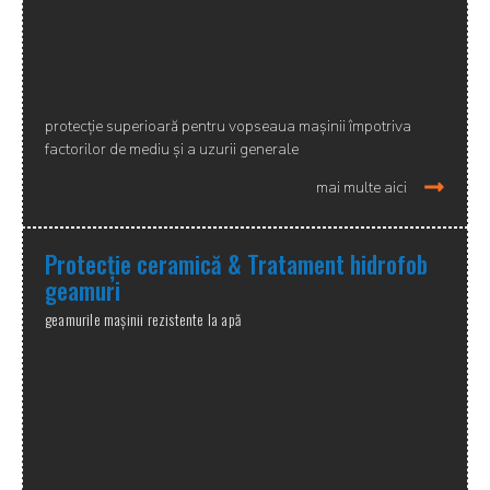
protecție superioară pentru vopseaua mașinii împotriva
factorilor de mediu și a uzurii generale
mai multe aici
Protecție ceramică & Tratament hidrofob
geamuri
geamurile mașinii rezistente la apă