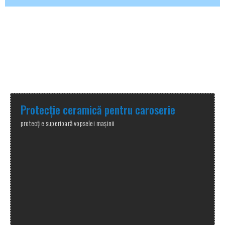
Alte servicii oferite
în cadrul detailingului exterior
Protecție ceramică pentru caroserie
protecție superioară vopselei mașinii