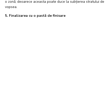
o zonă, deoarece aceasta poate duce la subțierea stratului de
vopsea.
5. Finalizarea cu o pastă de finisare
După ce ai terminat procesul de polisare, aplică o pastă de
finisare de înaltă calitate pentru a proteja și pentru a oferi un
luciu profund suprafeței mașinii tale. Acest pas adaugă
strălucire și protecție suplimentară vopselei.
6. Curăță și protejează constant
Pentru a menține strălucirea mașinii tale, curăță și protejează
constant vopseaua. Spală-ți mașina regulat pentru a elimina
murdăria și praful, și aplică un strat de ceară sau lac de
protecție pentru a prelungi efectele polișajului.
În concluzie, obținerea unei suprafețe impecabile pe mașina ta
necesită timp, atenție la detalii și utilizarea produselor potrivite.
Cu aceste secrete și sfaturi, poți obține cu ușurință un polișaj
perfect care va face mașina ta să strălucească ca nouă și să
atragă priviri admirative pe drum. Nu uita să investești timp în
această procedură periodică pentru a-ți păstra mașina în cel mai
bună formă posibilă.