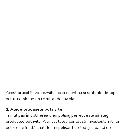
BLOG
Secretele unui polișaj perfect: Cum să obții
o suprafață impecabilă pe mașina ta
Polișajul este un pas esențial în rutina de întreținere a mașinii
tale, iar rezultatul său poate face diferența dintre o mașină cu
aspect mediocru și una care strălucește ca nouă. Dacă vrei să
obții o suprafață impecabilă pe mașina ta, trebuie să cunoști
secretele unui polișaj perfect.
Acest articol îți va dezvălui pașii esențiali și sfaturile de top
pentru a obține un rezultat de invidiat.
1. Alege produsele potrivite
Primul pas în obținerea unui polișaj perfect este să alegi
produsele potrivite. Aici, calitatea contează. Investește într-un
polizor de înaltă calitate, un polișant de top și o pastă de