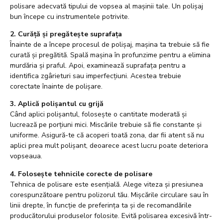
polisare adecvată tipului de vopsea al mașinii tale. Un polișaj
bun începe cu instrumentele potrivite.
2. Curăță și pregătește suprafața
Înainte de a începe procesul de polișaj, mașina ta trebuie să fie
curată și pregătită. Spală mașina în profunzime pentru a elimina
murdăria și praful. Apoi, examinează suprafața pentru a
identifica zgârieturi sau imperfecțiuni. Acestea trebuie
corectate înainte de polișare.
3. Aplică polișantul cu grijă
Când aplici polișantul, folosește o cantitate moderată și
lucrează pe porțiuni mici. Miscările trebuie să fie constante și
uniforme. Asigură-te că acoperi toată zona, dar fii atent să nu
aplici prea mult polișant, deoarece acest lucru poate deteriora
vopseaua.
4. Folosește tehnicile corecte de polisare
Tehnica de polisare este esențială. Alege viteza și presiunea
corespunzătoare pentru polizorul tău. Mișcările circulare sau în
linii drepte, în funcție de preferința ta și de recomandările
producătorului produselor folosite. Evită polisarea excesivă într-